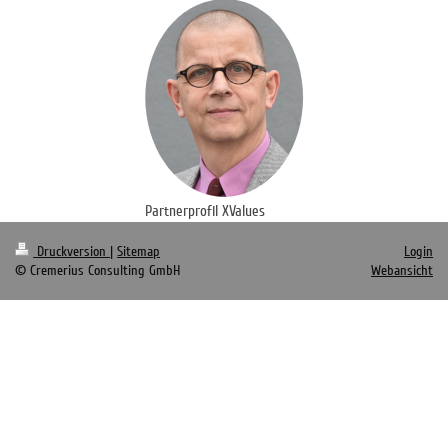
Partnerprofil XValues
Druckversion
|
Sitemap
Login
© Cremerius Consulting GmbH
Webansicht